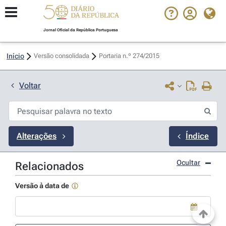
Jornal Oficial da República Portuguesa
Início
Versão consolidada
Portaria n.º 274/2015 
Voltar
Alterações
Índice
Ocultar
Relacionados
Versão à data de
Use a tecla de seta para baixo para abrir o calendário; Use as tecla