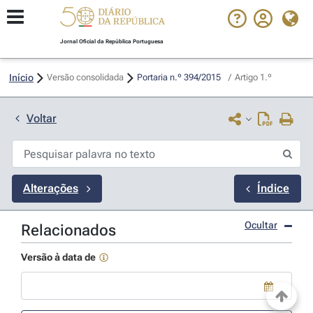
Jornal Oficial da República Portuguesa
Início
Versão consolidada
Portaria n.º 394/2015 
/
Artigo 1.º
Voltar
Alterações
Índice
Ocultar
Relacionados
Versão à data de
Use a tecla de seta para baixo para abrir o calendário; Use as tecla