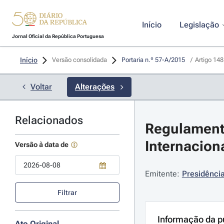
Início
Legislação
Jornal Oficial da República Portuguesa
Início
Versão consolidada
Portaria n.º 57-A/2015 
/
Artigo 148
Voltar
Alterações
Relacionados
Regulamento
Internaciona
Versão à data de
Emitente:
Presidência
Use a tecla de seta para baixo para abrir o calendário; Use as tecla
Filtrar
Informação da p
Ato Original