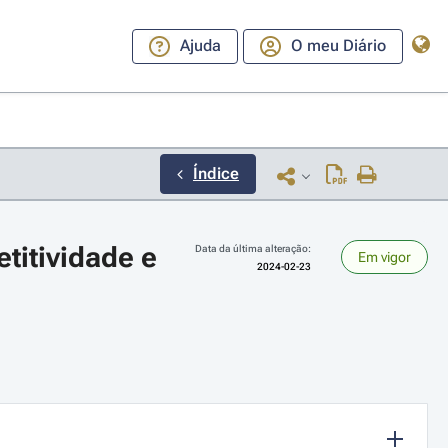
Ajuda
O meu Diário
Índice
itividade e 
Data da última alteração:
Em vigor
2024-02-23
ara a direita ou esquerda para navegar pelos meses; Use cmd ou ctrl + set