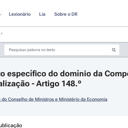
Lexionário
Lia
Sobre o DR
.º
 específico do domínio da Compet
lização - Artigo 148.º
 do Conselho de Ministros e Ministério da Economia
s de seta para navegar pelos dias do calendário; Use cmd ou ctrl + seta p
ublicação