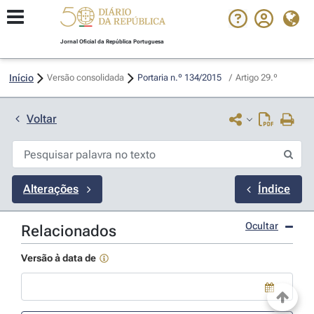
Jornal Oficial da República Portuguesa
Início
Versão consolidada
Portaria n.º 134/2015 
/
Artigo 29.º
Voltar
Alterações
Índice
Ocultar
Relacionados
Versão à data de
Use a tecla de seta para baixo para abrir o calendário; Use as tecla