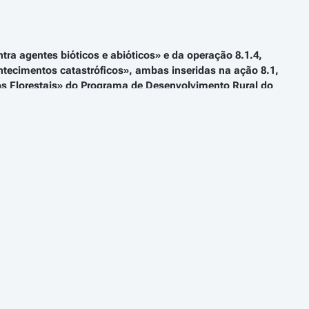
tra agentes bióticos e abióticos» e da operação 8.1.4,
ontecimentos catastróficos», ambas inseridas na ação 8.1,
os Florestais» do Programa de Desenvolvimento Rural do
 por PDR 2020
ação dos fundos europeus estruturais e de investimento
 Rural (FEADER) e determinou a estruturação operacional
, designado PDR 2020, outro para a região autónoma dos
signado PRODERAM 2020.
C (2014) 9896 final, de 12 de dezembro de 2014.
s recursos e clima», corresponde uma visão da estratégia
s recursos naturais e da proteção do solo, água, ar,
florestais contra os agentes bióticos e abióticos, que
os silvestres, hoje reforçada num contexto de alterações
anças tanto do regime de incêndios florestais, alterando