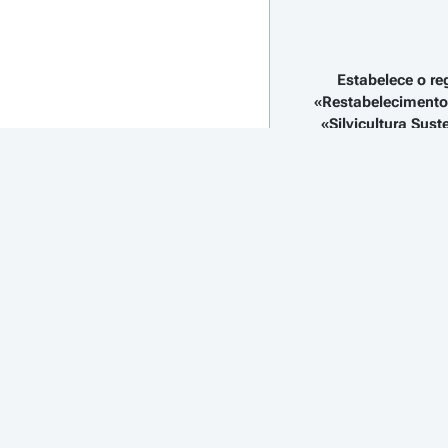
Estabelece o re
«Restabelecimento 
«Silvicultura Sus
O Decreto-Lei n.º 
(FEEI), entre os q
deste fundo em trê
Açores, designado
O PDR 2020 foi apr
Na arquitetura do P
nacional para o d
biodiversidade e p
No quadro desta ár
constitui uma das m
climáticas as quais