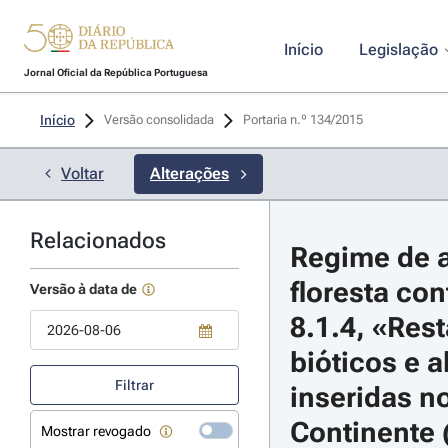
Início
Legislação
Jornal Oficial da República Portuguesa
Início
Versão consolidada
Portaria n.º 134/2015 
Voltar
Alterações
Relacionados
Regime de a
floresta con
Versão à data de
8.1.4, «Res
bióticos e a
Use a tecla de seta para baixo para abrir o calendário; Use as tecla
Filtrar
inseridas n
Continente 
Mostrar revogado