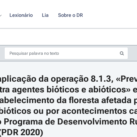
Lexionário
Lia
Sobre o DR
plicação da operação 8.1.3, «Pre
tra agentes bióticos e abióticos» 
tabelecimento da floresta afetada 
bióticos ou por acontecimentos cat
s de seta para navegar pelos dias do calendário; Use cmd ou ctrl + seta p
o Programa de Desenvolvimento Ru
(PDR 2020)