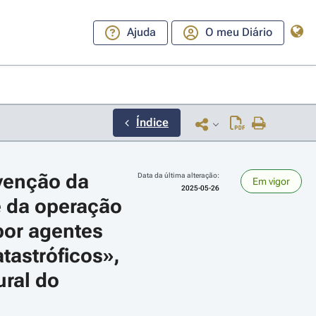
Ajuda
O meu Diário
Índice
venção da 
Data da última alteração:
Em vigor
2025-05-26
e da operação 
por agentes 
astróficos», 
ara a direita ou esquerda para navegar pelos meses; Use cmd ou ctrl + set
ral do 