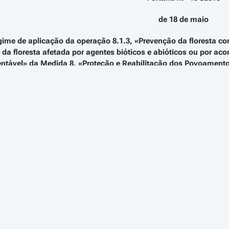
de 18 de maio
gime de aplicação da operação 8.1.3, «Prevenção da floresta con
da floresta afetada por agentes bióticos e abióticos ou por ac
tentável» da Medida 8, «Proteção e Reabilitação dos Povoament
Continente, abreviadamente designado
137/2014, de 12 de setembro, estabeleceu o modelo de govern
uais se inclui o Fundo Europeu Agrícola e de Desenvolvimento
s programas de desenvolvimento rural, um para o continente
 PRORURAL+, e outro para a região autónoma da Madeira, de
ovado formalmente pela Comissão Europeia através da Decisão 
DR 2020, à área relativa ao «Ambiente, eficiência no uso do
esenvolvimento rural, no domínio da melhoria da gestão do
aisagem.
ea encontram-se previstos os apoios à proteção dos espaços 
ais importantes componentes da política pública para os espaç
, num horizonte de médio longo prazo, poderão determinar mud