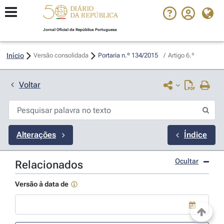
Jornal Oficial da República Portuguesa
Início
Versão consolidada
Portaria n.º 134/2015 
/
Artigo 6.º
Voltar
Alterações
Índice
Ocultar
Relacionados
Versão à data de
Use a tecla de seta para baixo para abrir o calendário; Use as tecla