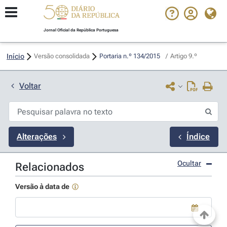
Jornal Oficial da República Portuguesa
Início
Versão consolidada
Portaria n.º 134/2015 
/
Artigo 9.º
Voltar
Alterações
Índice
Ocultar
Relacionados
Versão à data de
Use a tecla de seta para baixo para abrir o calendário; Use as tecla