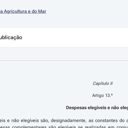
da Agricultura e do Mar
ublicação
Capítulo II
Artigo 13.º
Despesas elegíveis e não ele
is e não elegíveis são, designadamente, as constantes do an
esas complementares são elegíveis se realizadas em conj