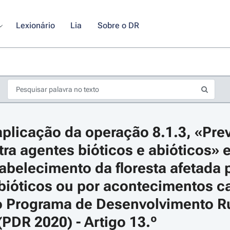
Lexionário
Lia
Sobre o DR
plicação da operação 8.1.3, «Pre
tra agentes bióticos e abióticos» 
tabelecimento da floresta afetada 
bióticos ou por acontecimentos cat
s de seta para navegar pelos dias do calendário; Use cmd ou ctrl + seta p
o Programa de Desenvolvimento Ru
(PDR 2020) - Artigo 13.º