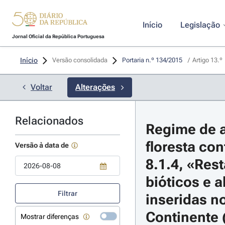
Início
Legislação
Jornal Oficial da República Portuguesa
Início
Versão consolidada
Portaria n.º 134/2015 
/
Artigo 13.º
Voltar
Alterações
Relacionados
Regime de a
floresta con
Versão à data de
8.1.4, «Res
bióticos e a
Use a tecla de seta para baixo para abrir o calendário; Use as tecla
Filtrar
inseridas n
Continente 
Mostrar diferenças