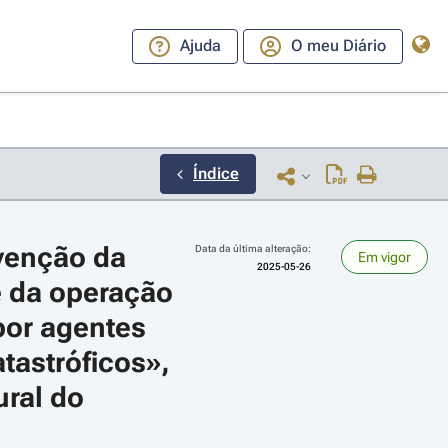
Ajuda
O meu Diário
Índice
venção da 
Data da última alteração:
Em vigor
2025-05-26
e da operação 
por agentes 
astróficos», 
ara a direita ou esquerda para navegar pelos meses; Use cmd ou ctrl + set
ral do 