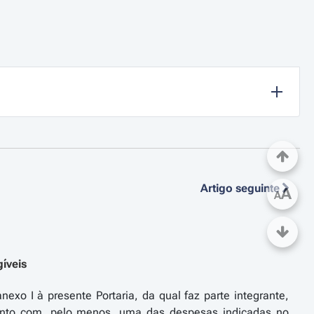
Artigo seguinte
A
A
gíveis
exo I à presente Portaria, da qual faz parte integrante,
unto com, pelo menos, uma das despesas indicadas no