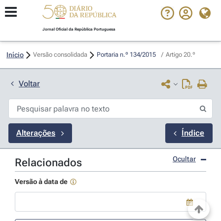
Jornal Oficial da República Portuguesa
Início
Versão consolidada
Portaria n.º 134/2015 
/
Artigo 20.º
Voltar
Alterações
Índice
Ocultar
Relacionados
Versão à data de
Use a tecla de seta para baixo para abrir o calendário; Use as tecla