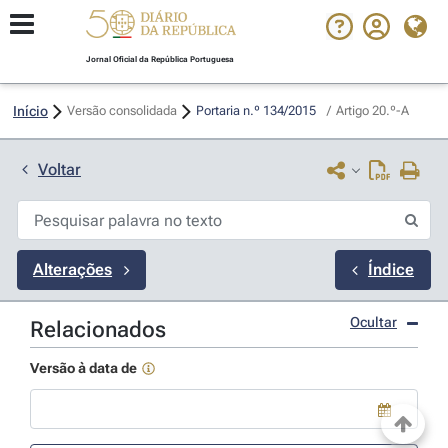
Jornal Oficial da República Portuguesa
Início
Versão consolidada
Portaria n.º 134/2015 
/
Artigo 20.º-A
Voltar
Alterações
Índice
Ocultar
Relacionados
Versão à data de
Use a tecla de seta para baixo para abrir o calendário; Use as tecla