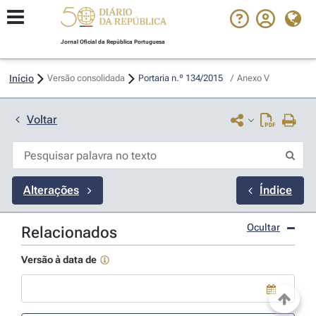
Jornal Oficial da República Portuguesa
Início
Versão consolidada
Portaria n.º 134/2015 
/
Anexo V
Voltar
Alterações
Índice
Ocultar
Relacionados
Versão à data de
Use a tecla de seta para baixo para abrir o calendário; Use as tecla