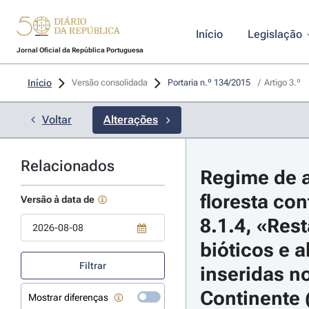
Início
Legislação
Jornal Oficial da República Portuguesa
Início
Versão consolidada
Portaria n.º 134/2015 
/
Artigo 3.º
Voltar
Alterações
Relacionados
Regime de a
floresta con
Versão à data de
8.1.4, «Res
bióticos e a
Use a tecla de seta para baixo para abrir o calendário; Use as tecla
Filtrar
inseridas n
Continente (
Mostrar diferenças