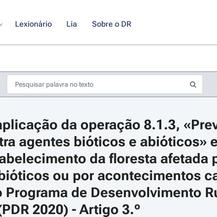
Lexionário
Lia
Sobre o DR
plicação da operação 8.1.3, «Pre
tra agentes bióticos e abióticos» 
tabelecimento da floresta afetada 
bióticos ou por acontecimentos cat
s de seta para navegar pelos dias do calendário; Use cmd ou ctrl + seta p
o Programa de Desenvolvimento Ru
PDR 2020) - Artigo 3.º