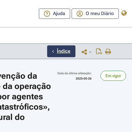
Ajuda
O meu Diário
Índice
venção da 
Data da última alteração:
Em vigor
2025-05-26
e da operação 
por agentes 
astróficos», 
ara a direita ou esquerda para navegar pelos meses; Use cmd ou ctrl + set
ral do 