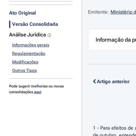
Emitente:
Ministério 
Ato Original
Versão Consolidada
Análise Jurídica
Informação da p
Informações gerais
Regulamentação
Modificações
Outros Tipos
Artigo anterior
Pode sugerir melhorias ou novas
consolidações
aqui
1 - Para efeitos de aplicação da presente portaria, e para além das definições constantes do artigo 3.º do Decreto-Lei n.º 159/2014, de 27 de outubro, entende-se por: a) «Acontecimento catastrófico» o acontecimento imprevisto, biótico ou abiótico, induzido pela atividade humana, que perturbe gravemente as estruturas florestais, provocando, a prazo, prejuízos económicos importantes para o setor florestal; b) «Agentes bióticos nocivos» os microrganismos ou invertebrados que têm comportamento epidémico ou adquirem caráter de praga, elencados no Programa Operacional de Sanidade Florestal (POSF); c) «Castinçal» as culturas de castanheiros conduzidos em alto fuste ou talhadia, com o objetivo de produção de madeira; d) 'Área agrupada', o conjunto de prédios, ocupados total ou parcialmente por espaços florestais, submetido a uma gestão única e com uma área mínima de 100 hectares (ha), na titularidade de organismo de investimento coletivo cujo objeto seja a gestão e exploração florestais ou de, pelo menos, dois detentores de espaços florestais distintos; e) «Calamidade Natural» o acontecimento natural abiótico que perturbe as estruturas florestais, provocando, a prazo, prejuízos económicos importantes para o setor florestal, nomeadamente os tremores de terra, as avalanches, os deslizamentos de terras, as inundações, os tornados, os ciclones, as erupções vulcânicas e os fogos violentos de origem natural; 