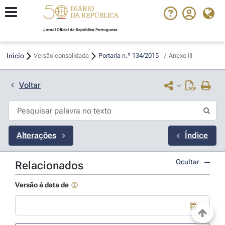
Jornal Oficial da República Portuguesa
Início
Versão consolidada
Portaria n.º 134/2015 
/
Anexo III
Voltar
Alterações
Índice
Ocultar
Relacionados
Versão à data de
Use a tecla de seta para baixo para abrir o calendário; Use as tecla