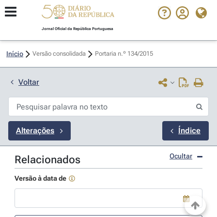
Jornal Oficial da República Portuguesa
Início
Versão consolidada
Portaria n.º 134/2015 
Voltar
Alterações
Índice
Ocultar
Relacionados
Versão à data de
Use a tecla de seta para baixo para abrir o calendário; Use as tecla