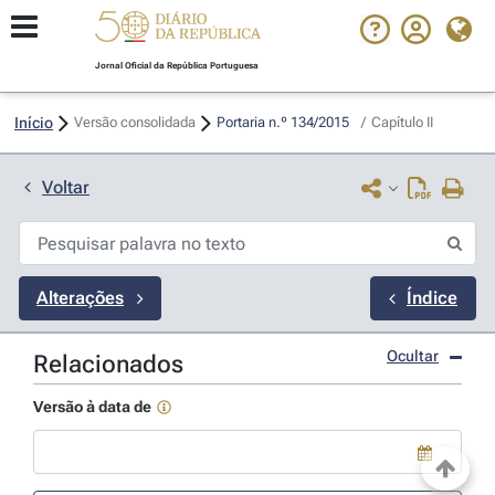
Jornal Oficial da República Portuguesa
Início
Versão consolidada
Portaria n.º 134/2015 
/
Capítulo II
Voltar
Alterações
Índice
Ocultar
Relacionados
Versão à data de
Use a tecla de seta para baixo para abrir o calendário; Use as tecla