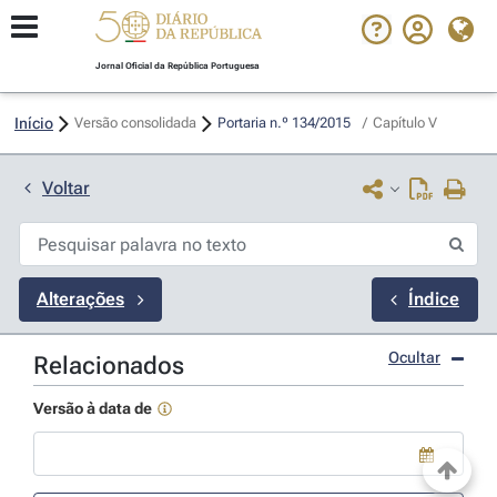
Jornal Oficial da República Portuguesa
Início
Versão consolidada
Portaria n.º 134/2015 
/
Capítulo V
Voltar
Alterações
Índice
Ocultar
Relacionados
Versão à data de
Use a tecla de seta para baixo para abrir o calendário; Use as tecla