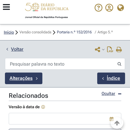
Jornal Oficial da República Portuguesa
Início
Versão consolidada
Portaria n.º 152/2016 
/
Artigo 5.º
Voltar
Alterações
Índice
Ocultar
Relacionados
Versão à data de
Use a tecla de seta para baixo para abrir o calendário; Use as tecla