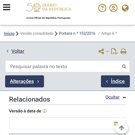
Jornal Oficial da República Portuguesa
Início
Versão consolidada
Portaria n.º 152/2016 
/
Artigo 6.º
Voltar
Alterações
Índice
Ocultar
Relacionados
Versão à data de
Use a tecla de seta para baixo para abrir o calendário; Use as tecla