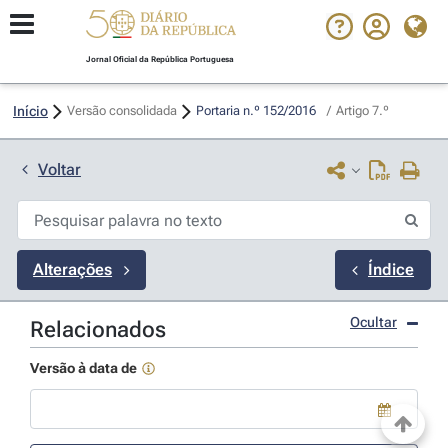
Jornal Oficial da República Portuguesa
Início
Versão consolidada
Portaria n.º 152/2016 
/
Artigo 7.º
Voltar
Alterações
Índice
Ocultar
Relacionados
Versão à data de
Use a tecla de seta para baixo para abrir o calendário; Use as tecla