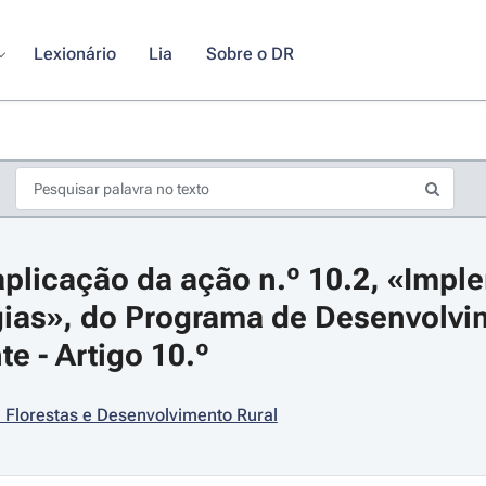
Lexionário
Lia
Sobre o DR
plicação da ação n.º 10.2, «Impl
gias», do Programa de Desenvolvim
e - Artigo 10.º
s de seta para navegar pelos dias do calendário; Use cmd ou ctrl + seta p
, Florestas e Desenvolvimento Rural