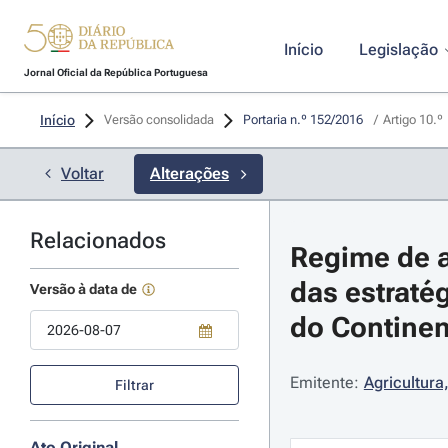
Início
Legislação
Jornal Oficial da República Portuguesa
Início
Versão consolidada
Portaria n.º 152/2016 
/
Artigo 10.º
Voltar
Alterações
Relacionados
Regime de a
das estraté
Versão à data de
do Continent
Use a tecla de seta para baixo para abrir o calendário; Use as tecla
Emitente:
Agricultura
Filtrar
Ato Original