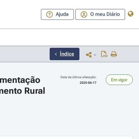
Ajuda
O meu Diário
Índice
ementação 
Data da última alteração:
Em vigor
2025-06-17
ento Rural 
ara a direita ou esquerda para navegar pelos meses; Use cmd ou ctrl + set