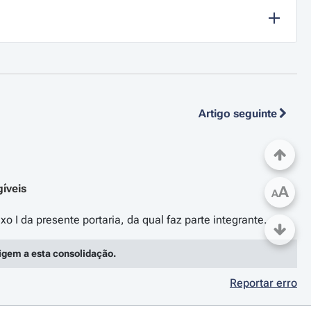
Artigo seguinte
gíveis
A
A
rigem a esta consolidação.
Reportar erro