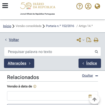
Jornal Oficial da República Portuguesa
Início
Versão consolidada
Portaria n.º 152/2016 
/
Artigo 14.º
Voltar
Alterações
Índice
Ocultar
Relacionados
Versão à data de
Use a tecla de seta para baixo para abrir o calendário; Use as tecla