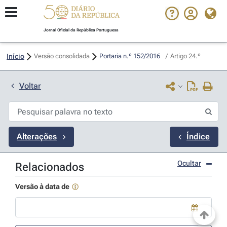
Jornal Oficial da República Portuguesa
Início
Versão consolidada
Portaria n.º 152/2016 
/
Artigo 24.º
Voltar
Alterações
Índice
Ocultar
Relacionados
Versão à data de
Use a tecla de seta para baixo para abrir o calendário; Use as tecla