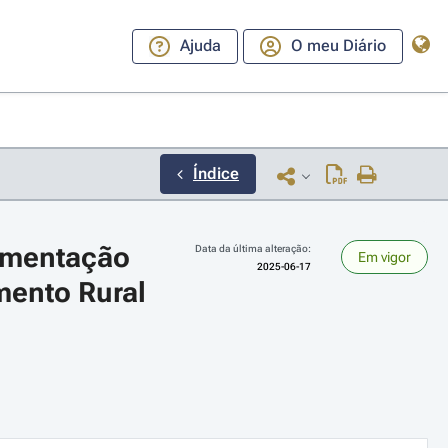
Ajuda
O meu Diário
Índice
ementação 
Data da última alteração:
Em vigor
2025-06-17
ento Rural 
ara a direita ou esquerda para navegar pelos meses; Use cmd ou ctrl + set