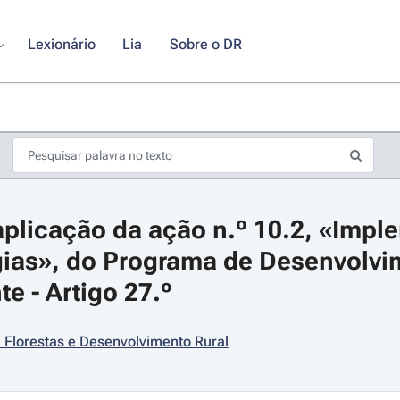
Lexionário
Lia
Sobre o DR
plicação da ação n.º 10.2, «Impl
gias», do Programa de Desenvolvim
e - Artigo 27.º
s de seta para navegar pelos dias do calendário; Use cmd ou ctrl + seta p
, Florestas e Desenvolvimento Rural