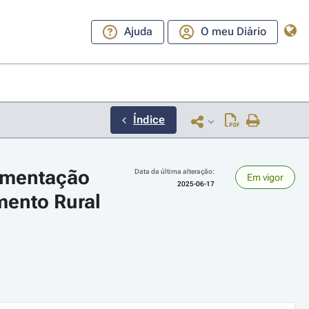
Ajuda
O meu Diário
Índice
ementação 
Data da última alteração:
Em vigor
2025-06-17
ento Rural 
ara a direita ou esquerda para navegar pelos meses; Use cmd ou ctrl + set