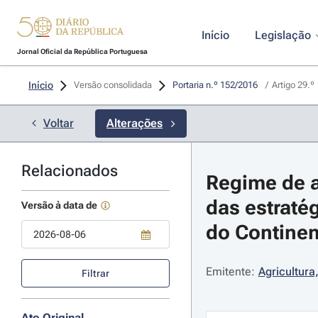
Início
Legislação
Jornal Oficial da República Portuguesa
Início
Versão consolidada
Portaria n.º 152/2016 
/
Artigo 29.º
Voltar
Alterações
Relacionados
Regime de a
das estraté
Versão à data de
do Continent
Use a tecla de seta para baixo para abrir o calendário; Use as tecla
Emitente:
Agricultura
Filtrar
Ato Original