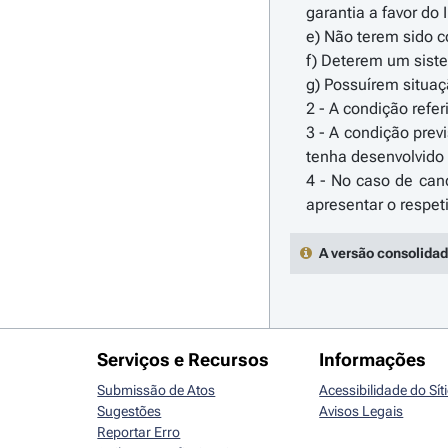
garantia a favor do I
e) Não terem sido 
f) Deterem um siste
g) Possuírem situaç
2 - A condição refe
3 - A condição prev
tenha desenvolvido 
4 - No caso de cand
A versão consolidad
Serviços e Recursos
Informações
Submissão de Atos
Acessibilidade do Sít
Sugestões
Avisos Legais
Reportar Erro