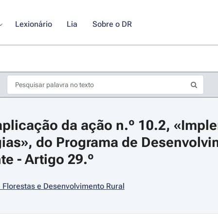
Lexionário
Lia
Sobre o DR
plicação da ação n.º 10.2, «Impl
gias», do Programa de Desenvolvim
e - Artigo 29.º
s de seta para navegar pelos dias do calendário; Use cmd ou ctrl + seta p
, Florestas e Desenvolvimento Rural