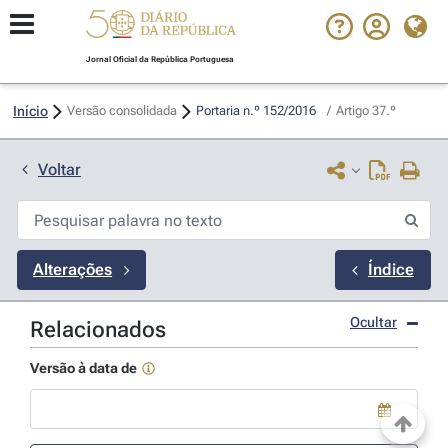
Jornal Oficial da República Portuguesa
Início
Versão consolidada
Portaria n.º 152/2016 
/
Artigo 37.º
Voltar
Alterações
Índice
Ocultar
Relacionados
Versão à data de
Use a tecla de seta para baixo para abrir o calendário; Use as tecla