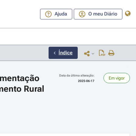
Ajuda
O meu Diário
Índice
ementação 
Data da última alteração:
Em vigor
2025-06-17
ento Rural 
ara a direita ou esquerda para navegar pelos meses; Use cmd ou ctrl + set