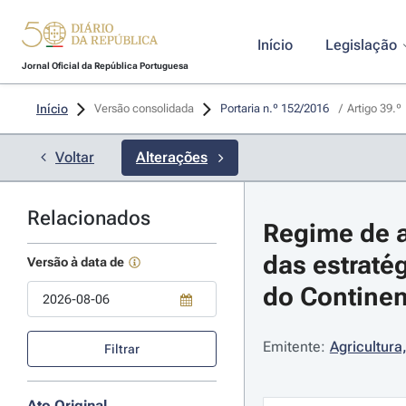
Início
Legislação
Jornal Oficial da República Portuguesa
Início
Versão consolidada
Portaria n.º 152/2016 
/
Artigo 39.º
Voltar
Alterações
Relacionados
Regime de a
das estraté
Versão à data de
do Continent
Use a tecla de seta para baixo para abrir o calendário; Use as tecla
Emitente:
Agricultura
Filtrar
Ato Original