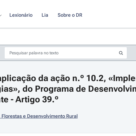
Lexionário
Lia
Sobre o DR
plicação da ação n.º 10.2, «Impl
gias», do Programa de Desenvolvim
e - Artigo 39.º
s de seta para navegar pelos dias do calendário; Use cmd ou ctrl + seta p
, Florestas e Desenvolvimento Rural