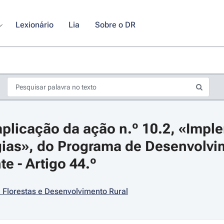
Lexionário
Lia
Sobre o DR
plicação da ação n.º 10.2, «Impl
gias», do Programa de Desenvolvim
e - Artigo 44.º
s de seta para navegar pelos dias do calendário; Use cmd ou ctrl + seta p
, Florestas e Desenvolvimento Rural