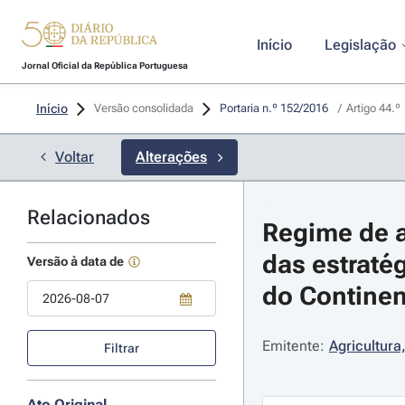
Início
Legislação
Jornal Oficial da República Portuguesa
Início
Versão consolidada
Portaria n.º 152/2016 
/
Artigo 44.º
Voltar
Alterações
Relacionados
Regime de a
das estraté
Versão à data de
do Continent
Use a tecla de seta para baixo para abrir o calendário; Use as tecla
Emitente:
Agricultura
Filtrar
Ato Original