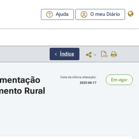
Ajuda
O meu Diário
Índice
ementação 
Data da última alteração:
Em vigor
2025-06-17
ento Rural 
ara a direita ou esquerda para navegar pelos meses; Use cmd ou ctrl + set