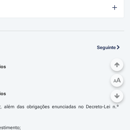
Seguinte
ios
A
A
ios
ir, além das obrigações enunciadas no Decreto-Lei n.º
estimento;