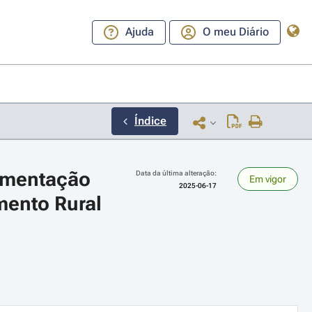
Ajuda
O meu Diário
Índice
ementação 
Data da última alteração:
Em vigor
2025-06-17
ento Rural 
ara a direita ou esquerda para navegar pelos meses; Use cmd ou ctrl + set