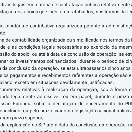
ativos legais em matéria de contratação pública relativamente
citação dos apoios que lhes forem atribuídos, nos termos da le
o tributária e contributiva regularizada perante a administra
to;
ma de contabilidade organizada ou simplificada nos termos da 
ade e as condições legais necessárias ao exercício da mesm
ssão do apoio, ou até à data da conclusão da operação, se est
ienar os investimentos cofinanciados, durante o período de c
a da conclusão da operação, se esta ultrapassar os cinco anos
dos os pagamentos e recebimentos referentes à operação são e
iciário, exceto em situações devidamente justificadas;
ocumentos relativos à realização da operação, sob a forma 
quando legalmente admissível, ou em papel, durante o prazo
issão Europeia sobre a declaração de encerramento do P
 incluído, ou pelo prazo fixado na legislação nacional aplicáv
xarem prazo superior;
o da exploração no SIP até à data da conclusão da operação, 
atividades na exploração agrícola»;