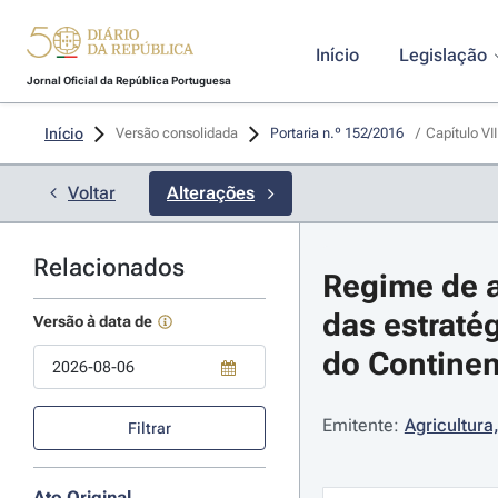
Início
Legislação
Jornal Oficial da República Portuguesa
Início
Versão consolidada
Portaria n.º 152/2016 
/
Capítulo VII
Voltar
Alterações
Relacionados
Regime de a
das estraté
Versão à data de
do Continent
Use a tecla de seta para baixo para abrir o calendário; Use as tecla
Emitente:
Agricultura
Filtrar
Ato Original