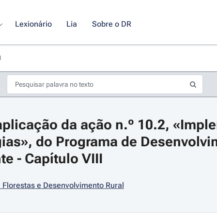
Lexionário
Lia
Sobre o DR
I
plicação da ação n.º 10.2, «Impl
gias», do Programa de Desenvolvim
e - Capítulo VIII
s de seta para navegar pelos dias do calendário; Use cmd ou ctrl + seta p
, Florestas e Desenvolvimento Rural