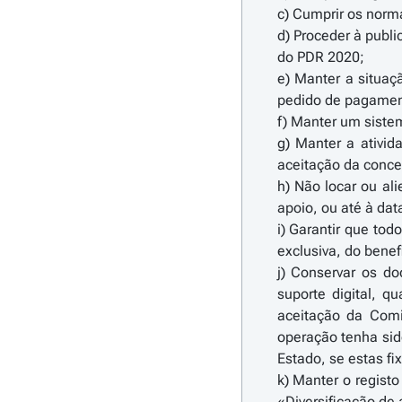
c) Cumprir os norm
d) Proceder à publi
do PDR 2020;
e) Manter a situaçã
pedido de pagamen
f) Manter um siste
g) Manter a ativid
aceitação da conce
h) Não locar ou al
apoio, ou até à dat
i) Garantir que to
exclusiva, do benef
j) Conservar os d
suporte digital, 
aceitação da Com
operação tenha sido
Estado, se estas fi
k) Manter o regist
«Diversificação de 