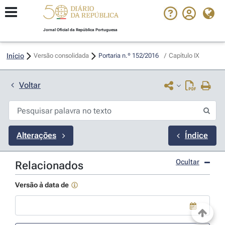
Jornal Oficial da República Portuguesa
Início
Versão consolidada
Portaria n.º 152/2016 
/
Capítulo IX
Voltar
Alterações
Índice
Ocultar
Relacionados
Versão à data de
Use a tecla de seta para baixo para abrir o calendário; Use as tecla