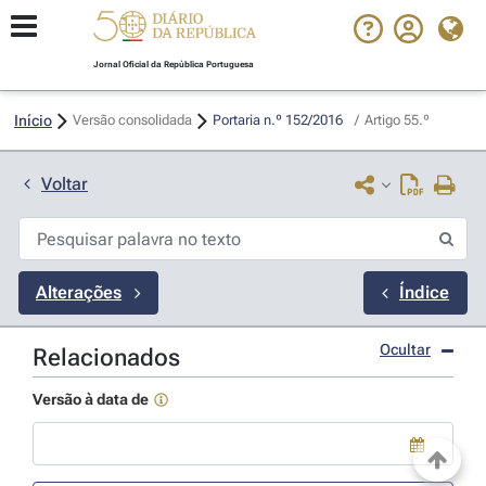
Jornal Oficial da República Portuguesa
Início
Versão consolidada
Portaria n.º 152/2016 
/
Artigo 55.º
Voltar
Alterações
Índice
Ocultar
Relacionados
Versão à data de
Use a tecla de seta para baixo para abrir o calendário; Use as tecla