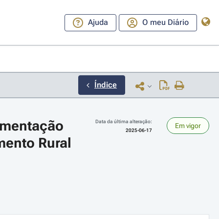
Ajuda
O meu Diário
Índice
ementação 
Data da última alteração:
Em vigor
2025-06-17
ento Rural 
ara a direita ou esquerda para navegar pelos meses; Use cmd ou ctrl + set