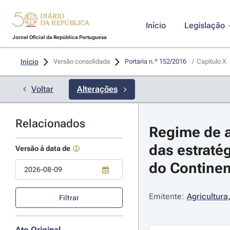
Início
Legislação
Jornal Oficial da República Portuguesa
Início
Versão consolidada
Portaria n.º 152/2016 
/
Capítulo X
Voltar
Alterações
Relacionados
Regime de a
das estraté
Versão à data de
do Continen
Use a tecla de seta para baixo para abrir o calendário; Use as tecla
Emitente:
Agricultura
Filtrar
Ato Original