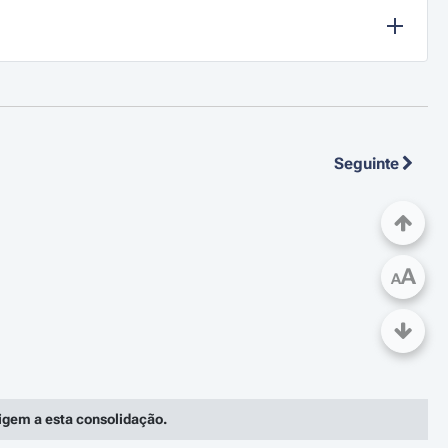
Seguinte
A
A
rigem a esta consolidação.