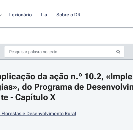
Lexionário
Lia
Sobre o DR
plicação da ação n.º 10.2, «Impl
gias», do Programa de Desenvolvim
te - Capítulo X
s de seta para navegar pelos dias do calendário; Use cmd ou ctrl + seta p
, Florestas e Desenvolvimento Rural