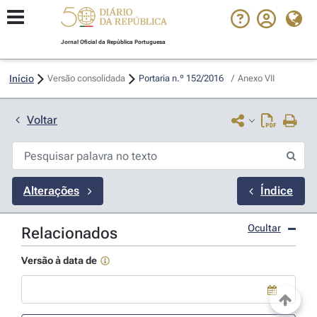
Jornal Oficial da República Portuguesa
Início
Versão consolidada
Portaria n.º 152/2016 
/
Anexo VII
Voltar
Alterações
Índice
Ocultar
Relacionados
Versão à data de
Use a tecla de seta para baixo para abrir o calendário; Use as tecla