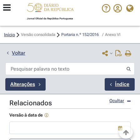
Jornal Oficial da República Portuguesa
Início
Versão consolidada
Portaria n.º 152/2016 
/
Anexo VI
Voltar
Alterações
Índice
Ocultar
Relacionados
Versão à data de
Use a tecla de seta para baixo para abrir o calendário; Use as tecla