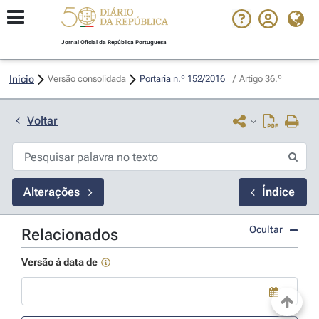
Jornal Oficial da República Portuguesa
Início
Versão consolidada
Portaria n.º 152/2016 
/
Artigo 36.º
Voltar
Alterações
Índice
Ocultar
Relacionados
Versão à data de
Use a tecla de seta para baixo para abrir o calendário; Use as tecla