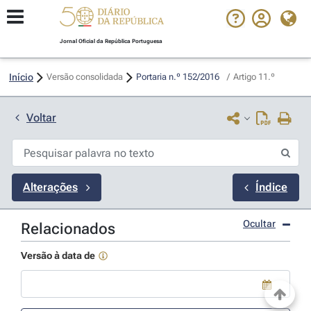
Jornal Oficial da República Portuguesa
Início
Versão consolidada
Portaria n.º 152/2016 
/
Artigo 11.º
Voltar
Alterações
Índice
Ocultar
Relacionados
Versão à data de
Use a tecla de seta para baixo para abrir o calendário; Use as tecla