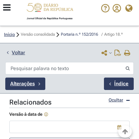
Jornal Oficial da República Portuguesa
Início
Versão consolidada
Portaria n.º 152/2016 
/
Artigo 18.º
Voltar
Alterações
Índice
Ocultar
Relacionados
Versão à data de
Use a tecla de seta para baixo para abrir o calendário; Use as tecla