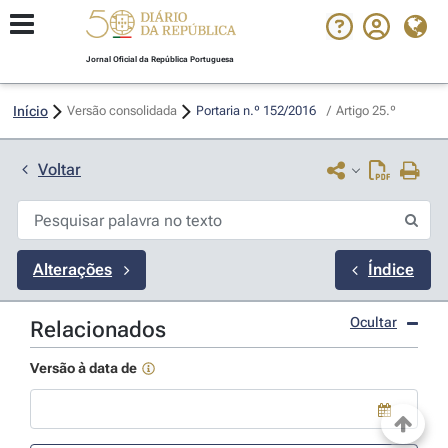
Jornal Oficial da República Portuguesa
Início
Versão consolidada
Portaria n.º 152/2016 
/
Artigo 25.º
Voltar
Alterações
Índice
Ocultar
Relacionados
Versão à data de
Use a tecla de seta para baixo para abrir o calendário; Use as tecla