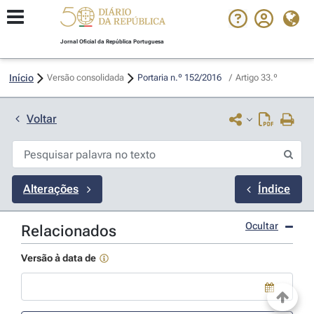
Jornal Oficial da República Portuguesa
Início
Versão consolidada
Portaria n.º 152/2016 
/
Artigo 33.º
Voltar
Alterações
Índice
Ocultar
Relacionados
Versão à data de
Use a tecla de seta para baixo para abrir o calendário; Use as tecla