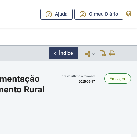
Ajuda
O meu Diário
Índice
ementação 
Data da última alteração:
Em vigor
2025-06-17
ento Rural 
ara a direita ou esquerda para navegar pelos meses; Use cmd ou ctrl + set