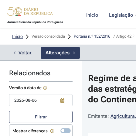
Início
Legislação
Jornal Oficial da República Portuguesa
Início
Versão consolidada
Portaria n.º 152/2016 
/
Artigo 42.º
Voltar
Alterações
Relacionados
Regime de a
das estraté
Versão à data de
do Continent
Use a tecla de seta para baixo para abrir o calendário; Use as tecla
Emitente:
Agricultura
Filtrar
Mostrar diferenças