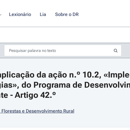
Lexionário
Lia
Sobre o DR
plicação da ação n.º 10.2, «Impl
gias», do Programa de Desenvolvim
e - Artigo 42.º
s de seta para navegar pelos dias do calendário; Use cmd ou ctrl + seta p
, Florestas e Desenvolvimento Rural