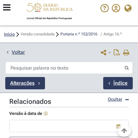
Jornal Oficial da República Portuguesa
Início
Versão consolidada
Portaria n.º 152/2016 
/
Artigo 16.º
Voltar
Alterações
Índice
Ocultar
Relacionados
Versão à data de
Use a tecla de seta para baixo para abrir o calendário; Use as tecla