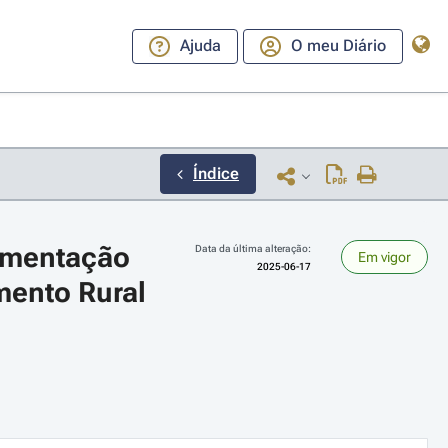
Ajuda
O meu Diário
Índice
ementação 
Data da última alteração:
Em vigor
2025-06-17
ento Rural 
ara a direita ou esquerda para navegar pelos meses; Use cmd ou ctrl + set