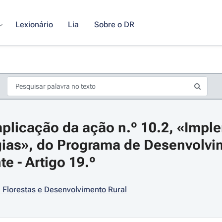
Lexionário
Lia
Sobre o DR
plicação da ação n.º 10.2, «Impl
gias», do Programa de Desenvolvim
e - Artigo 19.º
s de seta para navegar pelos dias do calendário; Use cmd ou ctrl + seta p
, Florestas e Desenvolvimento Rural