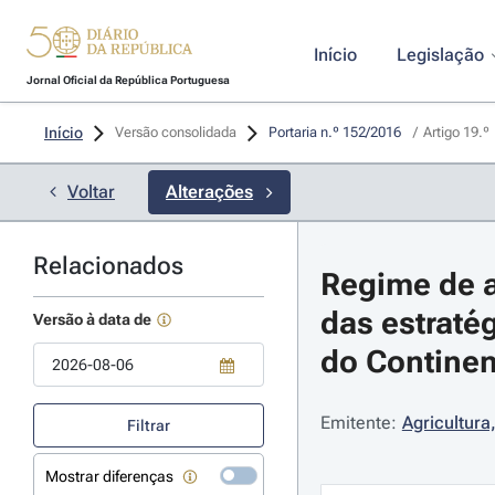
Início
Legislação
Jornal Oficial da República Portuguesa
Início
Versão consolidada
Portaria n.º 152/2016 
/
Artigo 19.º
Voltar
Alterações
Relacionados
Regime de a
das estraté
Versão à data de
do Continent
Use a tecla de seta para baixo para abrir o calendário; Use as tecla
Emitente:
Agricultura
Filtrar
Mostrar diferenças