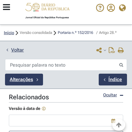
Jornal Oficial da República Portuguesa
Início
Versão consolidada
Portaria n.º 152/2016 
/
Artigo 28.º
Voltar
Alterações
Índice
Ocultar
Relacionados
Versão à data de
Use a tecla de seta para baixo para abrir o calendário; Use as tecla