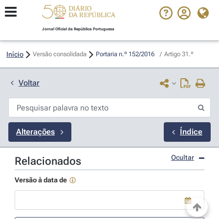
Jornal Oficial da República Portuguesa
Início
Versão consolidada
Portaria n.º 152/2016 
/
Artigo 31.º
Voltar
Alterações
Índice
Ocultar
Relacionados
Versão à data de
Use a tecla de seta para baixo para abrir o calendário; Use as tecla