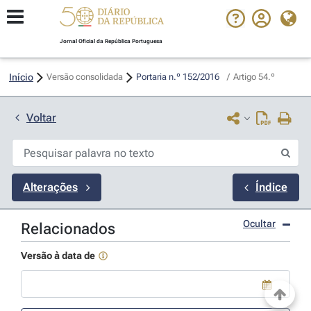
Jornal Oficial da República Portuguesa
Início
Versão consolidada
Portaria n.º 152/2016 
/
Artigo 54.º
Voltar
Alterações
Índice
Ocultar
Relacionados
Versão à data de
Use a tecla de seta para baixo para abrir o calendário; Use as tecla