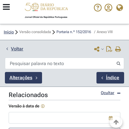
Jornal Oficial da República Portuguesa
Início
Versão consolidada
Portaria n.º 152/2016 
/
Anexo VIII
Voltar
Alterações
Índice
Ocultar
Relacionados
Versão à data de
Use a tecla de seta para baixo para abrir o calendário; Use as tecla