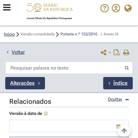
Jornal Oficial da República Portuguesa
Início
Versão consolidada
Portaria n.º 152/2016 
/
Anexo IX
Voltar
Alterações
Índice
Ocultar
Relacionados
Versão à data de
Use a tecla de seta para baixo para abrir o calendário; Use as tecla