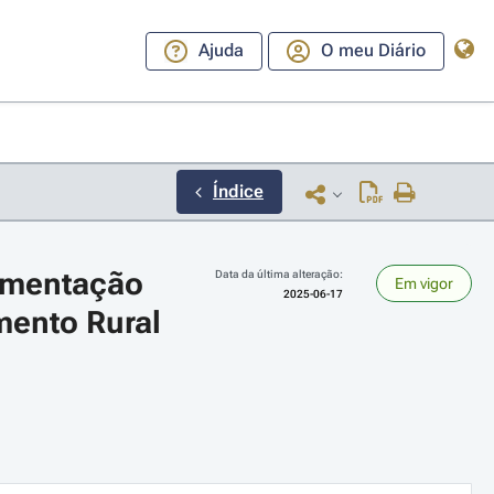
Ajuda
O meu Diário
Índice
ementação 
Data da última alteração:
Em vigor
2025-06-17
ento Rural 
 + setas direita ou esquerda para navegar pelos meses; Use as teclas cmd 