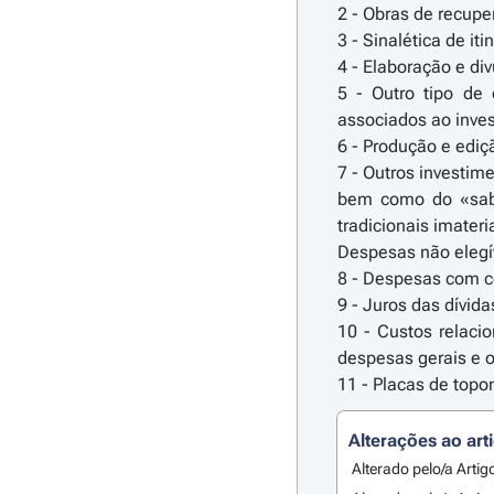
2 - Obras de recup
3 - Sinalética de it
4 - Elaboração e di
5 - Outro tipo de 
associados ao inve
6 - Produção e ediç
7 - Outros investim
bem como do «saber
tradicionais imateria
Despesas não elegí
8 - Despesas com co
9 - Juros das dívida
10 - Custos relaci
despesas gerais e 
11 - Placas de topo
Alterações ao art
Alterado pelo/a Artig