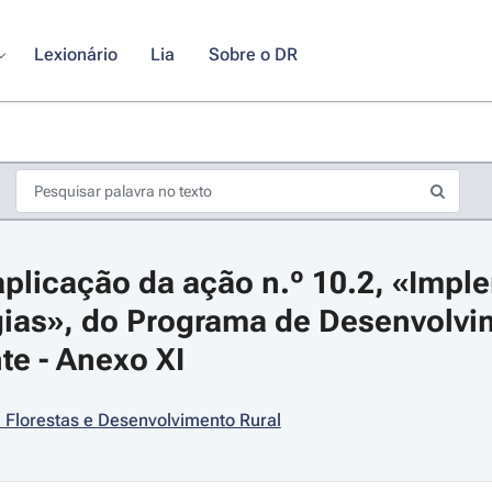
Lexionário
Lia
Sobre o DR
plicação da ação n.º 10.2, «Impl
gias», do Programa de Desenvolvim
te - Anexo XI
s de seta para navegar pelos dias do calendário; Use as teclas cmd ou ctrl
, Florestas e Desenvolvimento Rural