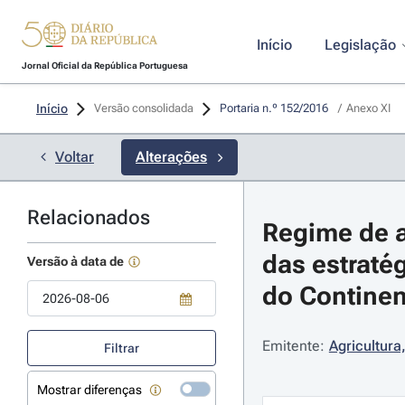
Início
Legislação
Jornal Oficial da República Portuguesa
Início
Versão consolidada
Portaria n.º 152/2016 
/
Anexo XI
Voltar
Alterações
Relacionados
Regime de a
das estraté
Versão à data de
do Continen
Use a tecla de seta para baixo para abrir o calendário; Use as tecla
Emitente:
Agricultura
Filtrar
Mostrar diferenças