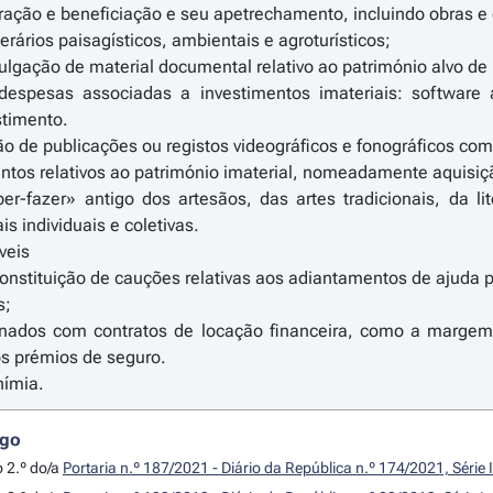
eração e beneficiação e seu apetrechamento, incluindo obras 
inerários paisagísticos, ambientais e agroturísticos;
vulgação de material documental relativo ao património alvo de
despesas associadas a investimentos imateriais: software 
stimento.
ão de publicações ou registos videográficos e fonográficos com
entos relativos ao património imaterial, nomeadamente aquisiçã
-fazer» antigo dos artesãos, das artes tradicionais, da lit
is individuais e coletivas.
veis
nstituição de cauções relativas aos adiantamentos de ajuda p
s;
onados com contratos de locação financeira, como a margem 
os prémios de seguro.
nímia.
igo
o 2.º do/a
Portaria n.º 187/2021 - Diário da República n.º 174/2021, Série