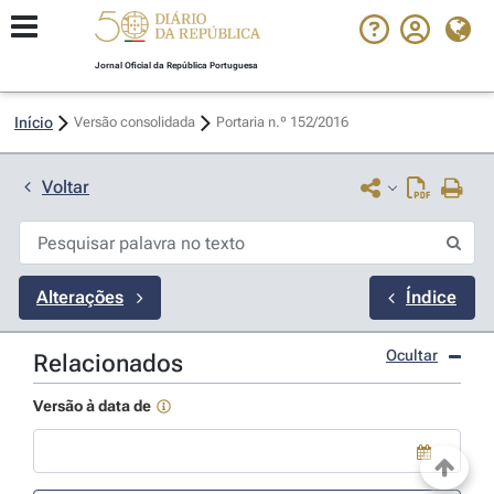
Jornal Oficial da República Portuguesa
Início
Versão consolidada
Portaria n.º 152/2016 
Voltar
Alterações
Índice
Ocultar
Relacionados
Versão à data de
Use a tecla de seta para baixo para abrir o calendário; Use as tecla