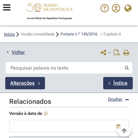
Jornal Oficial da República Portuguesa
Início
Versão consolidada
Portaria n.º 145/2016 
/
Capítulo II
Voltar
Alterações
Índice
Ocultar
Relacionados
Versão à data de
Use a tecla de seta para baixo para abrir o calendário; Use as tecla