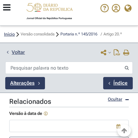
Jornal Oficial da República Portuguesa
Início
Versão consolidada
Portaria n.º 145/2016 
/
Artigo 20.º
Voltar
Alterações
Índice
Ocultar
Relacionados
Versão à data de
Use a tecla de seta para baixo para abrir o calendário; Use as tecla